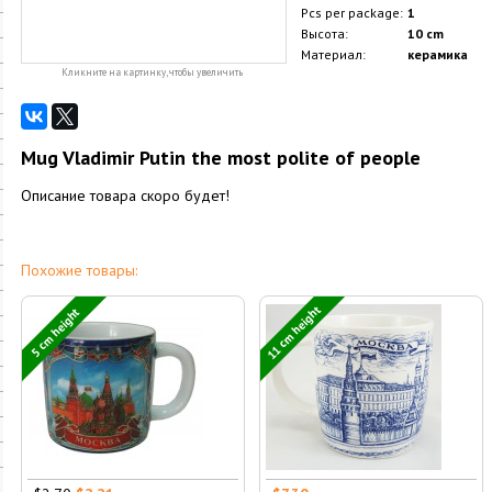
Pcs per package:
1
Высота:
10 cm
Материал:
керамика
Кликните на картинку, чтобы увеличить
Mug Vladimir Putin the most polite of people
Описание товара скоро будет!
Похожие товары:
11 cm height
5 cm height